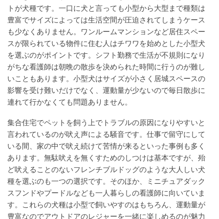
トが犬種です。一口に犬と言っても小型から大型まで種類は
豊富でサイズによっては生活空間が圧迫されてしまうケース
も少なくありません。ワンルームマンションなど居住スペー
スが限られている物件に住む人はチワワを始めとした小型犬
を選ぶのがポイントです。シフト勤務で生活が不規則になり
がちな看護師は朝晩の散歩を決められた時間に行うのが難し
いこともあります。小型犬はサイズが小さく居城スペースの
影響を受け難いだけでなく、運動量が少ないので毎日散歩に
連れて行かなくても問題ありません。
集合住宅でペットを飼う上でトラブルの原因になりやすいと
言われているのが吠え声による騒音です。仕事で留守にして
いる間、家の中で吠え続けて苦情が来るといった事例も多く
あります。無駄吠えを無くすためのしつけは基本ですが、殆
ど吠えることのないフレンチブルドッグのような大人しい犬
種を選ぶのも一つの選択です。そのほか、ミニチュアダック
スフンドやプードルなども一人暮らしの看護師に向いていま
す。これらの犬種は小型で飼いやすのはもちろん、運動量が
豊富なのでアウトドアのレジャーを一緒に楽しめるのが魅力